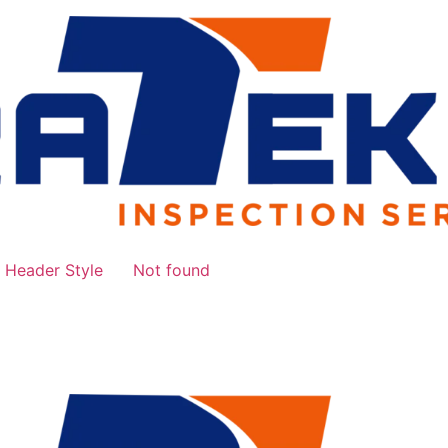
Header Style
Not found
d