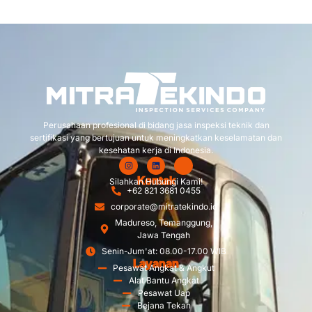
Perusahaan profesional di bidang jasa inspeksi teknik dan
sertifikasi yang bertujuan untuk meningkatkan keselamatan dan
kesehatan kerja di Indonesia.
Kontak
Silahkan Hubungi Kami!
+62 821 3681 0455
corporate@mitratekindo.id
Madureso, Temanggung,
Jawa Tengah
Senin-Jum'at: 08.00-17.00 WIB
Layanan
Pesawat Angkat & Angkut
Alat Bantu Angkat
Pesawat Uap
Bejana Tekan